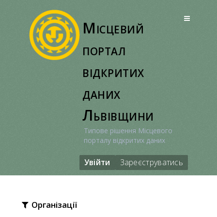
Перейти
до
Місцевий
вмісту
портал
відкритих
даних
Львівщини
Типове рішення Місцевого
порталу відкритих даних
Увійти
Зареєструватись
Організації