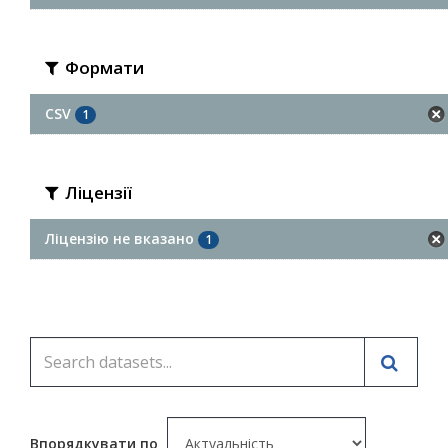
Формати
CSV
1
Ліцензії
Ліцензію не вказано
1
Впорядкувати по