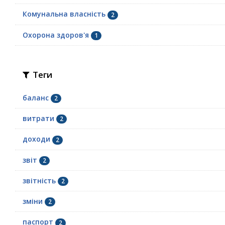
Комунальна власність
2
Охорона здоров'я
1
Теги
баланс
2
витрати
2
доходи
2
звіт
2
звітність
2
зміни
2
паспорт
2