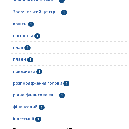
1
Золочівський центр ...
1
кошти
1
паспорти
1
план
1
плани
1
показники
1
розпорядження голови
1
річна фінансова зві...
1
фінансовий
1
інвестиції
1