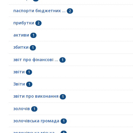
паспорти бюджетних ...
2
прибутки
2
активи
1
збитки
1
звіт про фінансові ...
1
звіти
1
Звіти
1
звіти про виконання
1
золочів
1
золочівська громада
1
золочівська міська ...