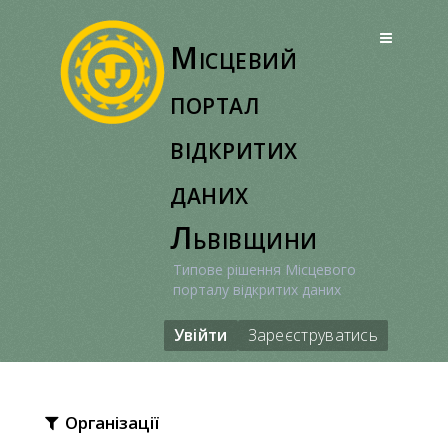
Перейти
до
Місцевий
вмісту
портал
відкритих
даних
Львівщини
Типове рішення Місцевого
порталу відкритих даних
Увійти
Зареєструватись
Організації