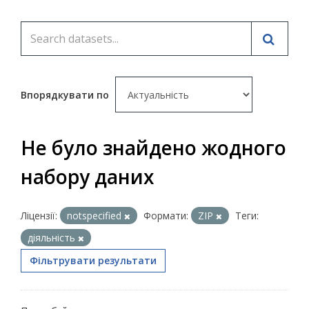
Впорядкувати по
Не було знайдено жодного
набору даних
Ліцензії:
notspecified
Формати:
ZIP
Теги:
діяльність
Фільтрувати результати