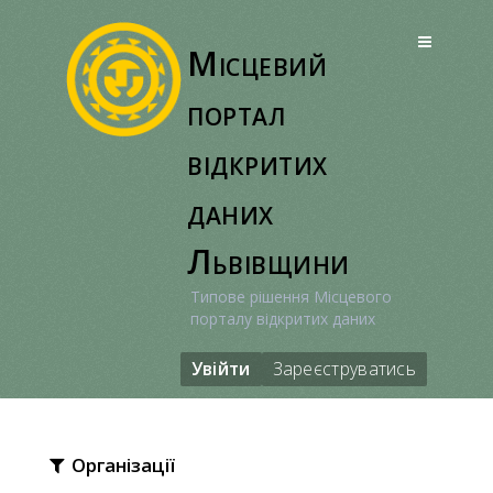
Перейти
до
Місцевий
вмісту
портал
відкритих
даних
Львівщини
Типове рішення Місцевого
порталу відкритих даних
Увійти
Зареєструватись
Організації