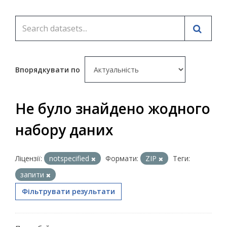
Впорядкувати по
Не було знайдено жодного
набору даних
Ліцензії:
notspecified
Формати:
ZIP
Теги:
запити
Фільтрувати результати