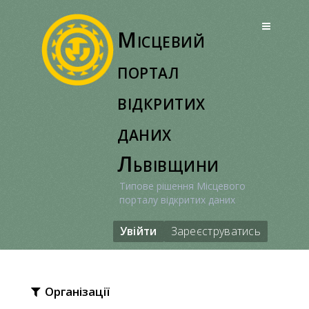
Перейти
до
Місцевий
вмісту
портал
відкритих
даних
Львівщини
Типове рішення Місцевого
порталу відкритих даних
Увійти
Зареєструватись
Організації