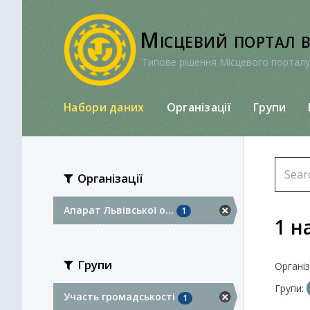
Перейти
до
Місцевий портал 
вмісту
Типове рішення Місцевого порталу
Набори даних
Організації
Групи
Організації
Апарат Львівської о...
1
1 н
Групи
Організа
Групи:
Участь громадськості
1