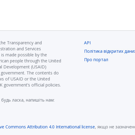
 the Transparency and
API
istration and Services
Політика відкритих дани
is made possible by the
Про портал
ican people through the United
nal Development (USAID)
K government. The contents do
ews of USAID or the United
government’s official policies.
 будь ласка, напишіть нам:
ive Commons Attribution 4.0 International license
, якщо не зазначен