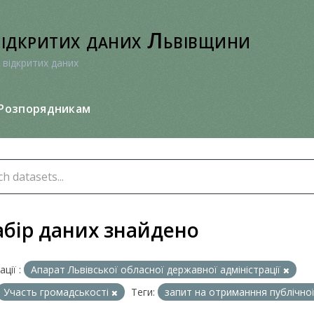
відкритих даних Львівщини
 відкритих даних
Розпорядникам
абір даних знайдено
ції :
Апарат Львівської обласної державної адміністрації
Участь громадськості
Теги:
запит на отриманння публічно