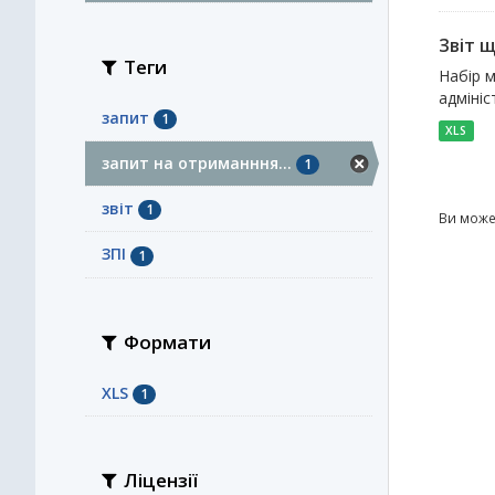
Звіт 
Теги
Набір м
адмініс
запит
1
XLS
запит на отриманння...
1
звіт
1
Ви може
ЗПІ
1
Формати
XLS
1
Ліцензії