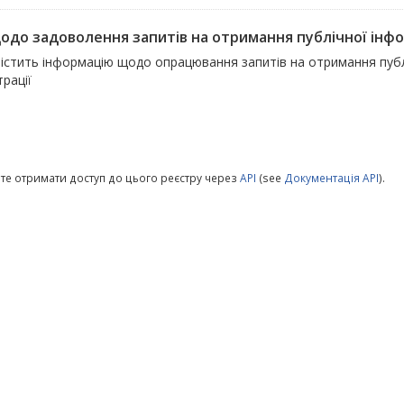
щодо задоволення запитів на отримання публічної інфо
істить інформацію щодо опрацювання запитів на отримання публі
трації
те отримати доступ до цього реєстру через
API
(see
Документація API
).