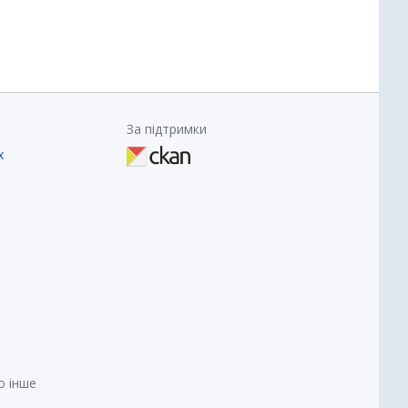
За підтримки
х
о інше