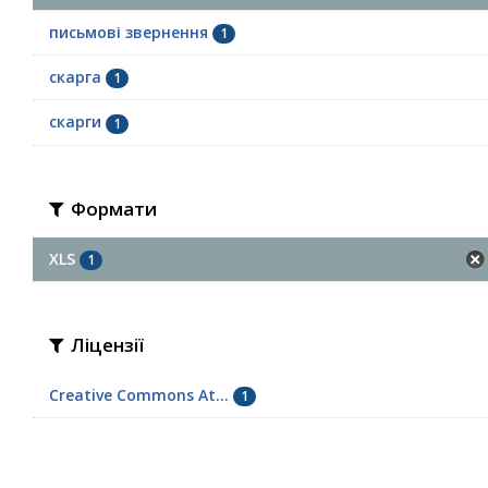
письмові звернення
1
скарга
1
скарги
1
Формати
XLS
1
Ліцензії
Creative Commons At...
1