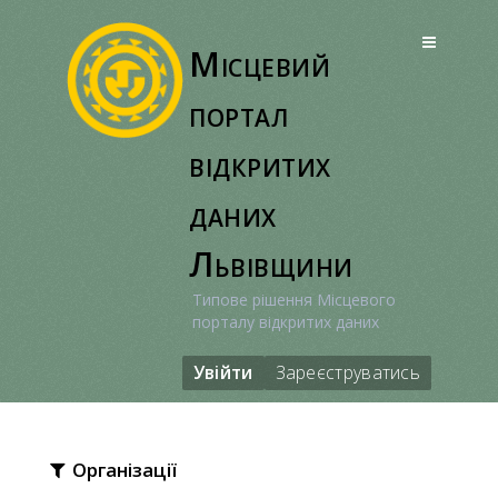
Перейти
до
Місцевий
вмісту
портал
відкритих
даних
Львівщини
Типове рішення Місцевого
порталу відкритих даних
Увійти
Зареєструватись
Організації