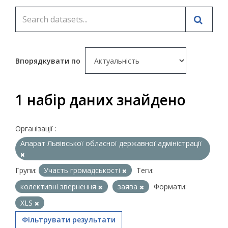
Впорядкувати по
1 набір даних знайдено
Організації :
Апарат Львівської обласної державної адміністрації
Групи:
Участь громадськості
Теги:
колективні звернення
заява
Формати:
XLS
Фільтрувати результати