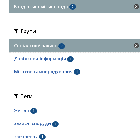
Бродівська міська рада
2
Групи
Соціальний захист
2
Довідкова інформація
1
Місцеве самоврядування
1
Теги
Житло
1
захисні споруди
1
звернення
1