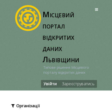
Перейти
до
Місцевий
вмісту
портал
відкритих
даних
Львівщини
Типове рішення Місцевого
порталу відкритих даних
Увійти
Зареєструватись
Організації