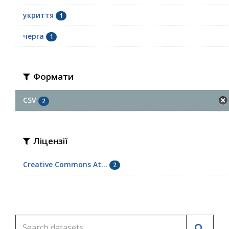
укриття
1
черга
1
Формати
CSV
2
Ліцензії
Creative Commons At...
2