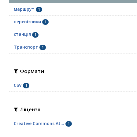
маршрут
1
перевізники
1
станція
1
Транспорт
1
Формати
CSV
1
Ліцензії
Creative Commons At...
1