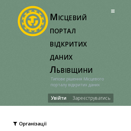
Перейти
до
Місцевий
вмісту
портал
відкритих
даних
Львівщини
Типове рішення Місцевого
порталу відкритих даних
Увійти
Зареєструватись
Організації