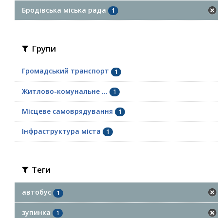
Бродівська міська рада
1
Групи
Громадський транспорт
1
Житлово-комунальне ...
1
Місцеве самоврядування
1
Інфраструктура міста
1
Теги
автобус
1
зупинка
1