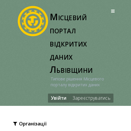
Перейти
до
Місцевий
вмісту
портал
відкритих
даних
Львівщини
Типове рішення Місцевого
порталу відкритих даних
Увійти
Зареєструватись
Організації