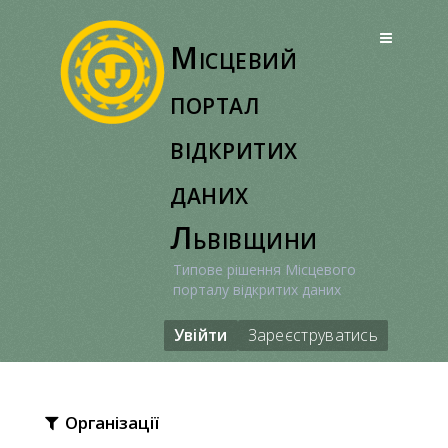
Перейти
до
Місцевий
вмісту
портал
відкритих
даних
Львівщини
Типове рішення Місцевого
порталу відкритих даних
Увійти
Зареєструватись
Організації