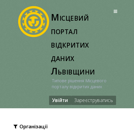
Перейти
до
Місцевий
вмісту
портал
відкритих
даних
Львівщини
Типове рішення Місцевого
порталу відкритих даних
Увійти
Зареєструватись
Організації