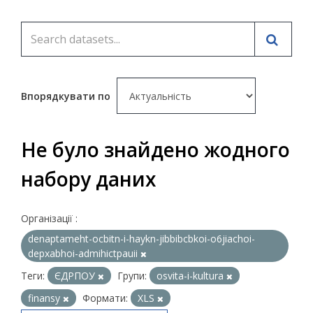
Впорядкувати по
Не було знайдено жодного
набору даних
Організації :
denaptameht-ocbitn-i-haykn-jibbibcbkoi-o6jiachoi-
depxabhoi-admihictpauii
Теги:
ЄДРПОУ
Групи:
osvita-i-kultura
finansy
Формати:
XLS