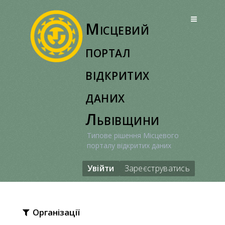
Перейти
до
Місцевий
вмісту
портал
відкритих
даних
Львівщини
Типове рішення Місцевого
порталу відкритих даних
Увійти
Зареєструватись
Організації