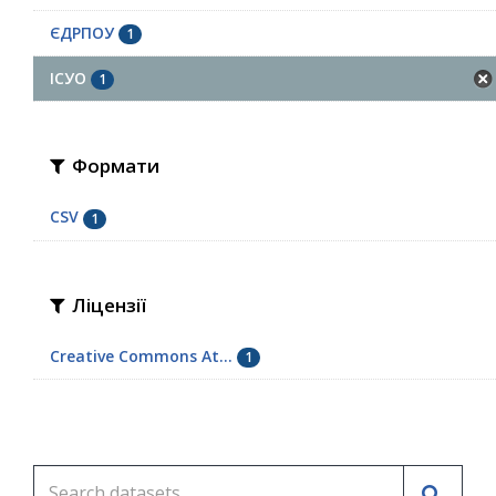
ЄДРПОУ
1
ІСУО
1
Формати
CSV
1
Ліцензії
Creative Commons At...
1