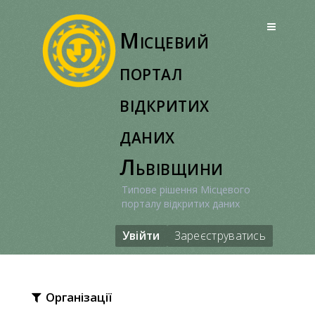
Перейти
до
Місцевий
вмісту
портал
відкритих
даних
Львівщини
Типове рішення Місцевого
порталу відкритих даних
Увійти
Зареєструватись
Організації