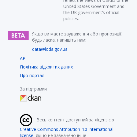
reflect the views of USAID or the
United States Government and
the UK government’s official
policies.
Якщо ви маєте зауваження або пропозиції,
будь ласка, напишіть нам:
data@loda.gov.ua
API
Політика відкритих даних
Про портал
За підтримки
Весь контент доступний за ліцензією
Creative Commons Attribution 4.0 International
license
, якщо не зазначено інше