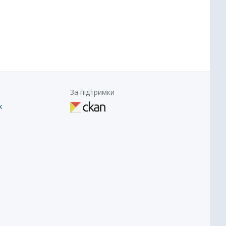
За підтримки
х