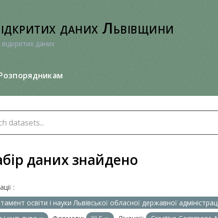
відкритих даних Львівщини
 відкритих даних
Розпорядникам
абір даних знайдено
ції :
тамент освіти і науки Львівської обласної державної адміністрац