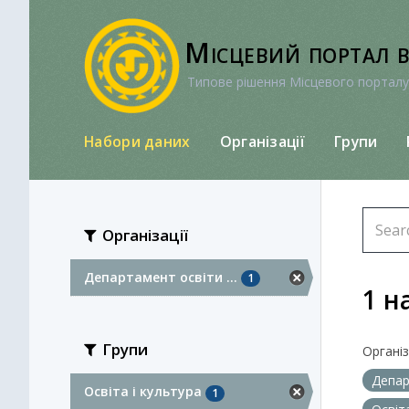
Перейти
до
Місцевий портал 
вмісту
Типове рішення Місцевого порталу
Набори даних
Організації
Групи
Організації
Департамент освіти ...
1
1 н
Групи
Організа
Депар
Освіта і культура
1