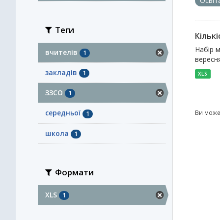
Освіт
Теги
Кількі
Набір м
вчителів
1
вересня
закладів
1
XLS
ЗЗСО
1
середньої
Ви може
1
школа
1
Формати
XLS
1