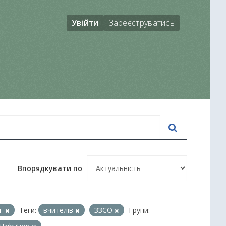
Увійти
Зареєструватись
Впорядкувати по
ії
Теги:
вчителів
ЗЗСО
Групи: