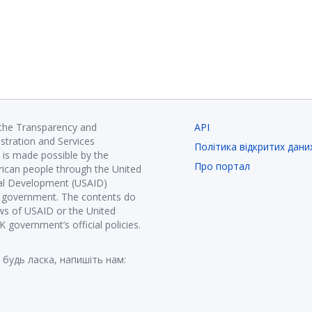
 the Transparency and
API
istration and Services
Політика відкритих дани
is made possible by the
Про портал
ican people through the United
nal Development (USAID)
K government. The contents do
ews of USAID or the United
government’s official policies.
 будь ласка, напишіть нам: