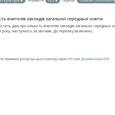
а і культура
Формати:
XLS
Ліцензії:
Creative Commons At
сть вчителів закладів загальної середньої освіти
істить дані про кількість вчителів закладів загальної середньої
 року, наступного за звітним. До переліку включено...
те отримати доступ до цього реєстру через
API
(see
Документація API
).