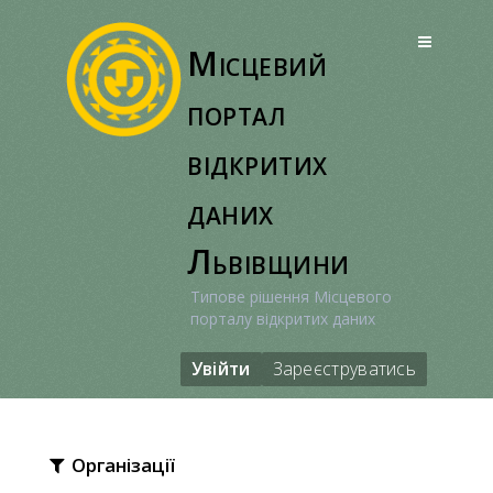
Перейти
до
Місцевий
вмісту
портал
відкритих
даних
Львівщини
Типове рішення Місцевого
порталу відкритих даних
Увійти
Зареєструватись
Організації