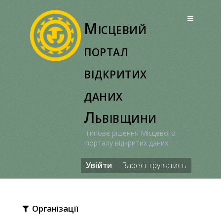
Перейти
до
Місцевий
вмісту
портал
відкритих
даних
Львівщини
Типове рішення Місцевого
порталу відкритих даних
Увійти
Зареєструватись
Організації