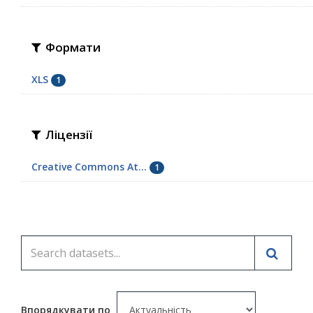
Формати
XLS
1
Ліцензії
Creative Commons At...
1
Впорядкувати по