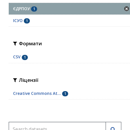
ЄДРПОУ
1
ІСУО
1
Формати
CSV
1
Ліцензії
Creative Commons At...
1