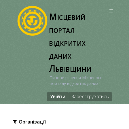
Перейти
до
Місцевий
вмісту
портал
відкритих
даних
Львівщини
Типове рішення Місцевого
порталу відкритих даних
Увійти
Зареєструватись
Організації