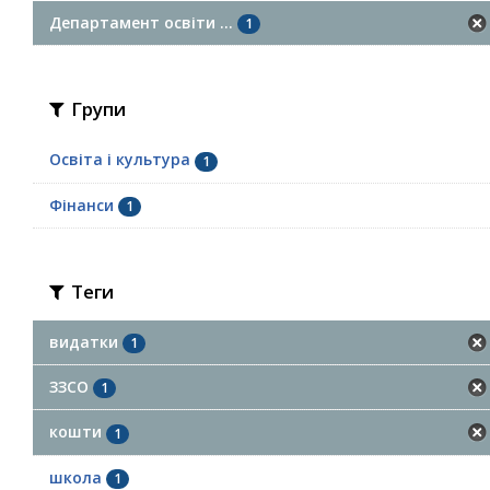
Департамент освіти ...
1
Групи
Освіта і культура
1
Фінанси
1
Теги
видатки
1
ЗЗСО
1
кошти
1
школа
1