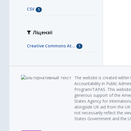
CSV
1
Ліцензії
Creative Commons At...
1
The website is created within
Accountability in Public Admin
Program/TAPAS. This website 
generous support of the Amer
States Agency for Internatio
alongside UK aid from the U
not necessarily reflect the vi
States Government and the UK 