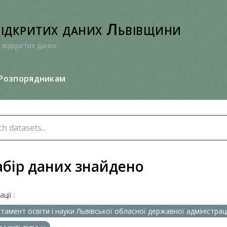
відкритих даних Львівщини
 відкритих даних
Розпорядникам
абір даних знайдено
ції :
тамент освіти і науки Львівської обласної державної адміністрац