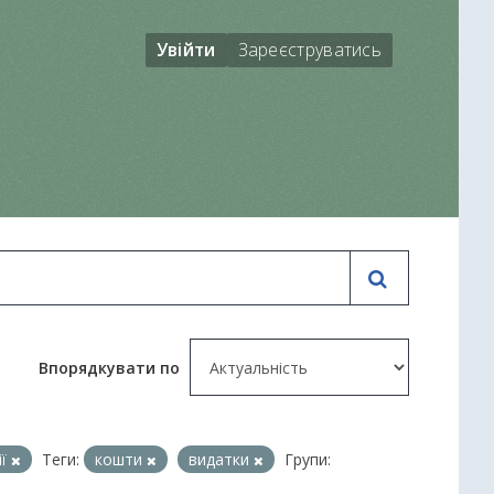
Увійти
Зареєструватись
Впорядкувати по
ії
Теги:
кошти
видатки
Групи: