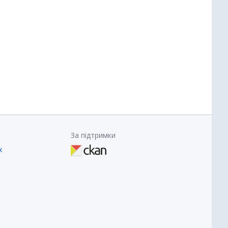
За підтримки
х