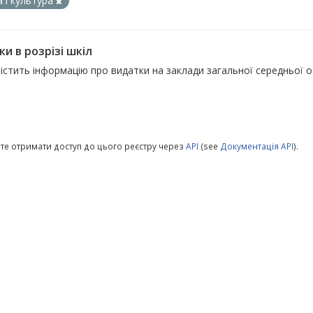
а і культура
и в розрізі шкіл
істить інформацію про видатки на заклади загальної середньої о
те отримати доступ до цього реєстру через
API
(see
Документація API
).