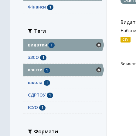
Освіт
Фінанси
1
Видатк
Теги
Набір м
CSV
видатки
1
ЗЗСО
1
Ви може
кошти
1
школа
1
ЄДРПОУ
1
ІСУО
1
Формати