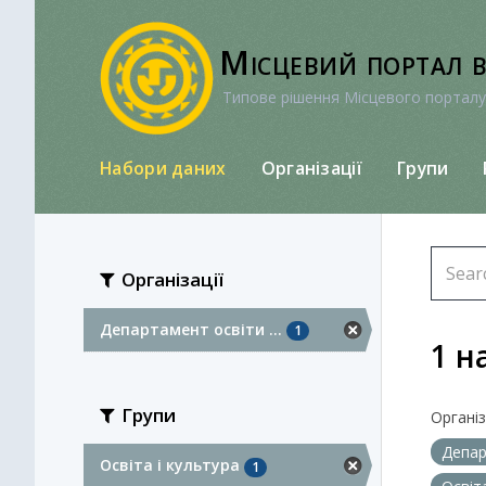
Перейти
до
Місцевий портал 
вмісту
Типове рішення Місцевого порталу
Набори даних
Організації
Групи
Організації
Департамент освіти ...
1
1 н
Групи
Організа
Депар
Освіта і культура
1