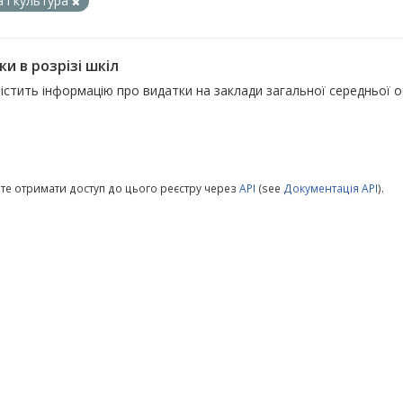
а і культура
и в розрізі шкіл
істить інформацію про видатки на заклади загальної середньої о
те отримати доступ до цього реєстру через
API
(see
Документація API
).