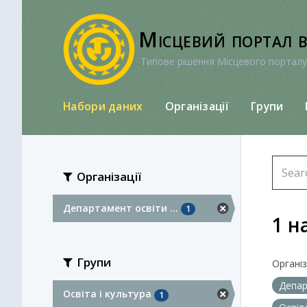
Перейти
до
Місцевий портал 
вмісту
Типове рішення Місцевого порталу
Набори даних
Організації
Групи
Організації
Департамент освіти ...
1
1 н
Групи
Організа
Депар
Освіта і культура
1