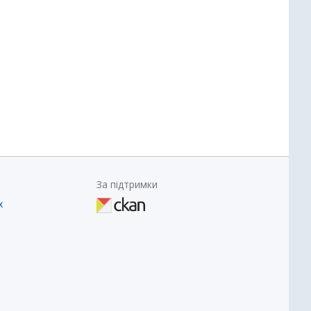
За підтримки
х