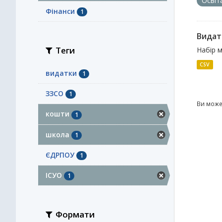
Освіт
Фінанси
1
Видатк
Теги
Набір м
CSV
видатки
1
ЗЗСО
1
Ви може
кошти
1
школа
1
ЄДРПОУ
1
ІСУО
1
Формати