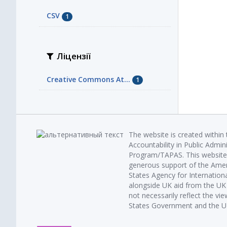
CSV
1
Ліцензії
Creative Commons At...
1
The website is created within
Accountability in Public Admin
Program/TAPAS. This website 
generous support of the Amer
States Agency for Internatio
alongside UK aid from the U
not necessarily reflect the vi
States Government and the UK 