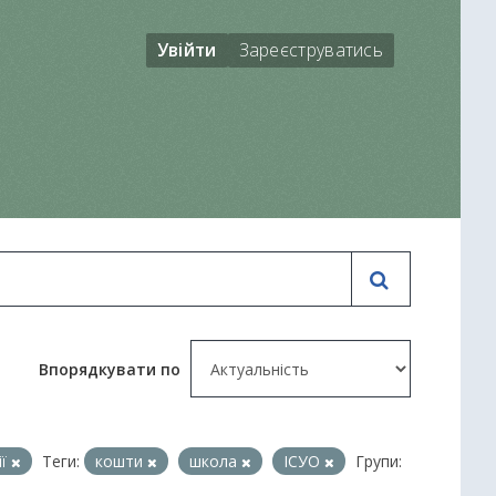
Увійти
Зареєструватись
Впорядкувати по
ії
Теги:
кошти
школа
ІСУО
Групи: