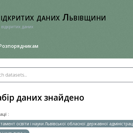
відкритих даних Львівщини
 відкритих даних
Розпорядникам
абір даних знайдено
ції :
тамент освіти і науки Львівської обласної державної адміністрац