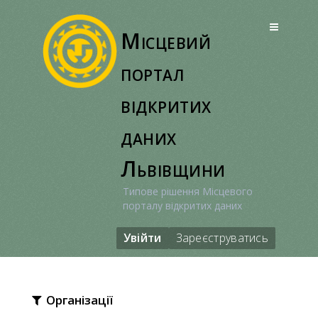
Перейти
до
Місцевий
вмісту
портал
відкритих
даних
Львівщини
Типове рішення Місцевого
порталу відкритих даних
Увійти
Зареєструватись
Організації