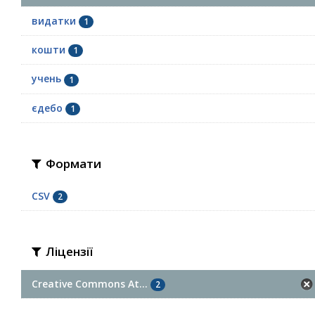
видатки
1
кошти
1
учень
1
єдебо
1
Формати
CSV
2
Ліцензії
Creative Commons At...
2