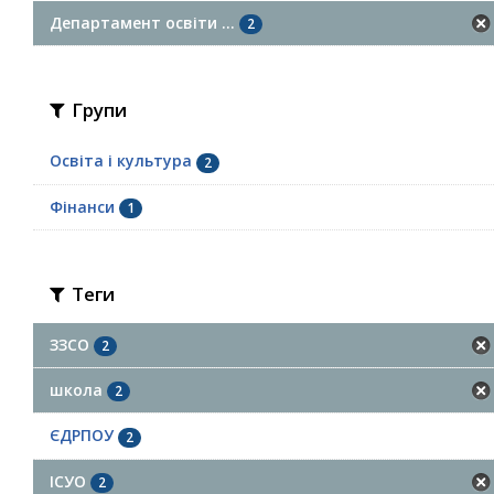
Департамент освіти ...
2
Групи
Освіта і культура
2
Фінанси
1
Теги
ЗЗСО
2
школа
2
ЄДРПОУ
2
ІСУО
2