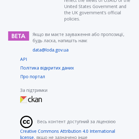
reflect the views of USAID or the
United States Government and
the UK government’s official
policies.
Якщо ви маєте зауваження або пропозиції,
будь ласка, напишіть нам:
data@loda.gov.ua
API
Політика відкритих даних
Про портал
За підтримки
Весь контент доступний за ліцензією
Creative Commons Attribution 4.0 International
license
, якщо не зазначено інше