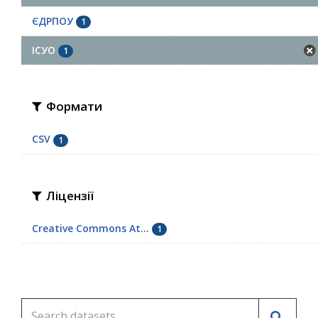
ЄДРПОУ
1
ІСУО
1
Формати
CSV
1
Ліцензії
Creative Commons At...
1