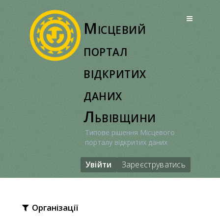
Перейти
до
Місцевий
вмісту
портал
відкритих
даних
Львівщини
Типове рішення Місцевого
порталу відкритих даних
Увійти
Зареєструватись
Організації