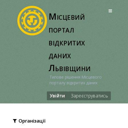
Перейти
до
Місцевий
вмісту
портал
відкритих
даних
Львівщини
Типове рішення Місцевого
порталу відкритих даних
Увійти
Зареєструватись
Організації