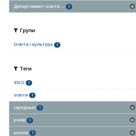
Департамент освіти ...
1
Групи
Освіта і культура
1
Теги
ЗЗСО
1
освіти
1
середньої
1
учнів
1
школа
1