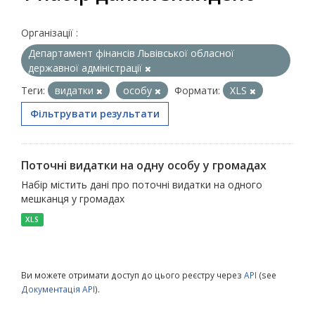
Організації :
Департамент фінансів Львівської обласної
державної адміністрації
Теги:
видатки
особу
Формати:
XLS
Фільтрувати результати
Поточні видатки на одну особу у громадах
Набір містить дані про поточні видатки на одного
мешканця у громадах
XLS
Ви можете отримати доступ до цього реєстру через
API
(see
Документація API
).