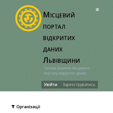
Перейти
до
Місцевий
вмісту
портал
відкритих
даних
Львівщини
Типове рішення Місцевого
порталу відкритих даних
Увійти
Зареєструватись
Організації