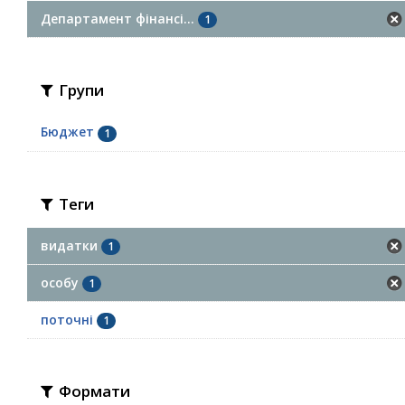
Департамент фінансі...
1
Групи
Бюджет
1
Теги
видатки
1
особу
1
поточні
1
Формати