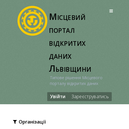
Перейти
до
Місцевий
вмісту
портал
відкритих
даних
Львівщини
Типове рішення Місцевого
порталу відкритих даних
Увійти
Зареєструватись
Організації