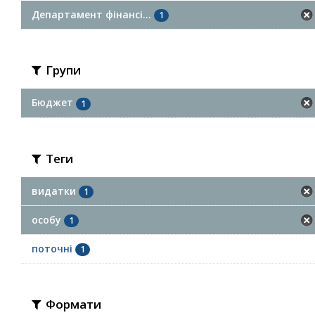
Департамент фінансі...
1
Групи
Бюджет
1
Теги
видатки
1
особу
1
поточні
1
Формати