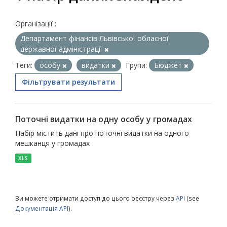
Організації :
Департамент фінансів Львівської обласної
державної адміністрації
Теги:
особу
видатки
Групи:
Бюджет
Фільтрувати результати
Поточні видатки на одну особу у громадах
Набір містить дані про поточні видатки на одного
мешканця у громадах
XLS
Ви можете отримати доступ до цього реєстру через
API
(see
Документація API
).