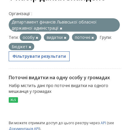
Організації :
Департамент фінансів Львівської обласної
державної адміністрації
Теги:
особу
видатки
поточні
Групи:
Бюджет
Фільтрувати результати
Поточні видатки на одну особу у громадах
Набір містить дані про поточні видатки на одного
мешканця у громадах
XLS
Ви можете отримати доступ до цього реєстру через
API
(see
Документація API
).