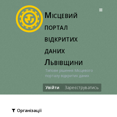
Перейти
до
Місцевий
вмісту
портал
відкритих
даних
Львівщини
Типове рішення Місцевого
порталу відкритих даних
Увійти
Зареєструватись
Організації