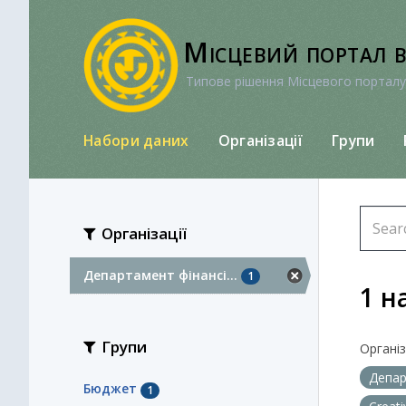
Перейти
до
Місцевий портал 
вмісту
Типове рішення Місцевого порталу
Набори даних
Організації
Групи
Організації
Департамент фінансі...
1
1 н
Групи
Організа
Депар
Бюджет
1