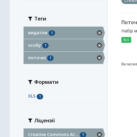
Creat
Теги
Поточ
Набір м
видатки
1
XLS
особу
1
поточні
1
Ви може
Формати
XLS
1
Ліцензії
Creative Commons At...
1