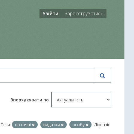
Увійти
Зареєструватись
Впорядкувати по
Теги:
поточні
видатки
особу
Ліцензії: