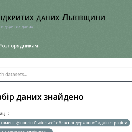
відкритих даних Львівщини
 відкритих даних
Розпорядникам
абір даних знайдено
ції :
тамент фінансів Львівської обласної державної адміністрації