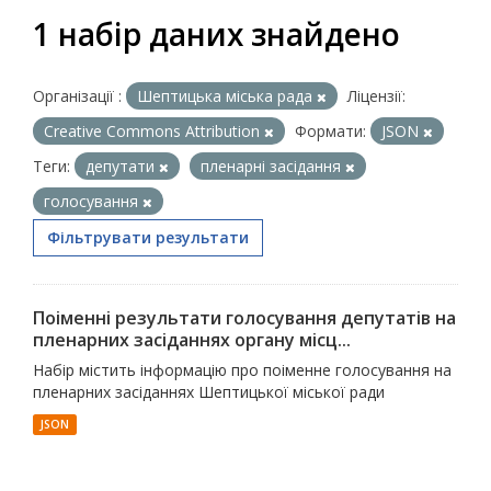
1 набір даних знайдено
Організації :
Шептицька міська рада
Ліцензії:
Creative Commons Attribution
Формати:
JSON
Теги:
депутати
пленарні засідання
голосування
Фільтрувати результати
Поіменні результати голосування депутатів на
пленарних засіданнях органу місц...
Набір містить інформацію про поіменне голосування на
пленарних засіданнях Шептицької міської ради
JSON