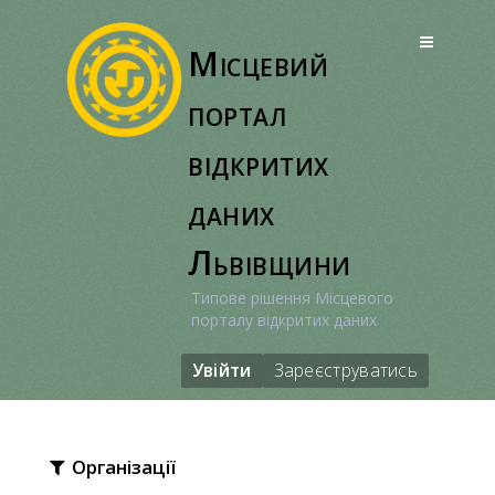
Перейти
до
Місцевий
вмісту
портал
відкритих
даних
Львівщини
Типове рішення Місцевого
порталу відкритих даних
Увійти
Зареєструватись
Організації