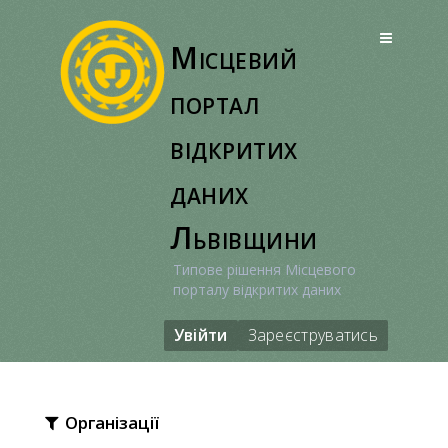
Перейти
до
Місцевий
вмісту
портал
відкритих
даних
Львівщини
Типове рішення Місцевого
порталу відкритих даних
Увійти
Зареєструватись
Організації