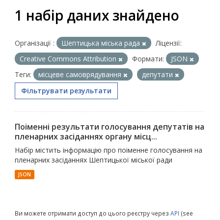
1 набір даних знайдено
Організації :
Шептицька міська рада
Ліцензії:
Creative Commons Attribution
Формати:
JSON
Теги:
місцеве самоврядування
депутати
Фільтрувати результати
Поіменні результати голосування депутатів на
пленарних засіданнях органу місц...
Набір містить інформацію про поіменне голосування на
пленарних засіданнях Шептицької міської ради
JSON
Ви можете отримати доступ до цього реєстру через
API
(see