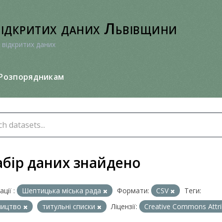
відкритих даних Львівщини
 відкритих даних
Розпорядникам
абір даних знайдено
ції :
Шептицька міська рада
Формати:
CSV
Теги:
ництво
титульні списки
Ліцензії:
Creative Commons Attr