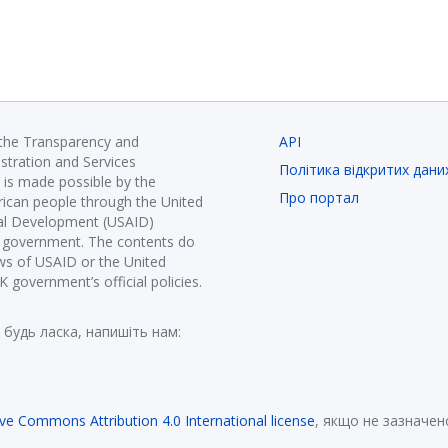
 the Transparency and
API
istration and Services
Політика відкритих дани
is made possible by the
Про портал
ican people through the United
nal Development (USAID)
K government. The contents do
ews of USAID or the United
government’s official policies.
 будь ласка, напишіть нам:
ive Commons Attribution 4.0 International license
, якщо не зазначен