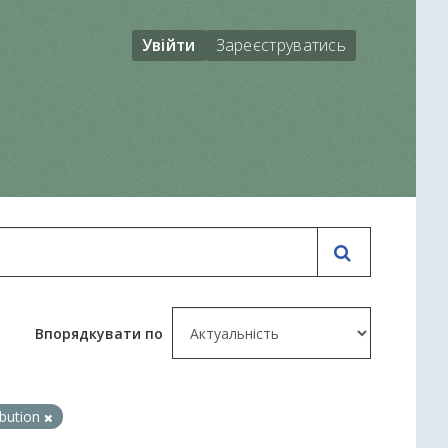
Увійти
Зареєструватись
Впорядкувати по
ibution