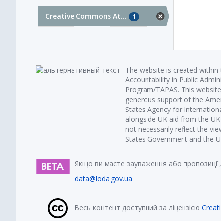
Creative Commons At...
1
The website is created within
Accountability in Public Admin
Program/TAPAS. This website 
generous support of the Amer
States Agency for Internatio
alongside UK aid from the U
not necessarily reflect the vi
States Government and the UK 
Якщо ви маєте зауваження або пропозиції,
data@loda.gov.ua
Весь контент доступний за ліцензією
Creat