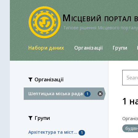
Перейти
до
Місцевий портал 
вмісту
Типове рішення Місцевого порталу
Набори даних
Організації
Групи
Організації
Шептицька міська рада
1
1 н
Групи
Організа
будів
Архітектура та міст...
1