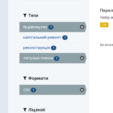
Перел
Теги
Набір м
CSV
будівництво
1
капітальний ремонт
1
Ви може
реконструкція
1
титульні списки
1
Формати
CSV
1
Ліцензії