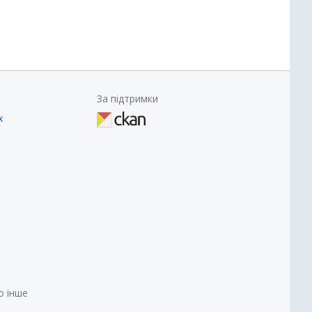
За підтримки
х
о інше