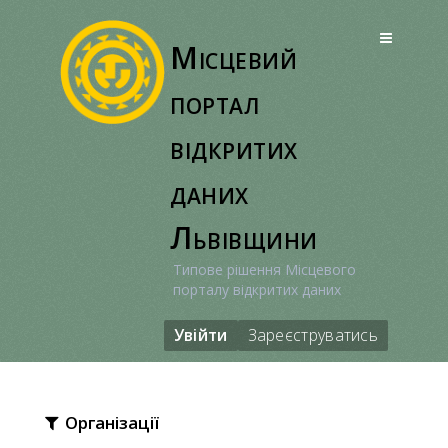
Перейти
до
Місцевий
вмісту
портал
відкритих
даних
Львівщини
Типове рішення Місцевого
порталу відкритих даних
Увійти
Зареєструватись
Організації