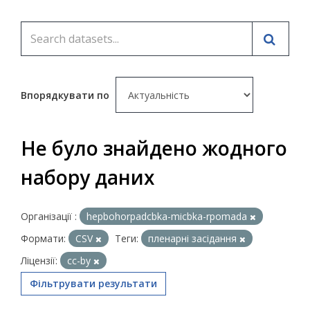
Впорядкувати по
Не було знайдено жодного
набору даних
Організації :
hepbohorpadcbka-micbka-rpomada
Формати:
CSV
Теги:
пленарні засідання
Ліцензії:
cc-by
Фільтрувати результати