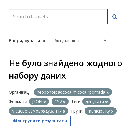
Впорядкувати по
Не було знайдено жодного
набору даних
Організації :
hepbohorpadcbka-micbka-rpomada
Формати:
JSON
CSV
Теги:
депутати
місцеве самоврядування
Групи:
municipality
Фільтрувати результати