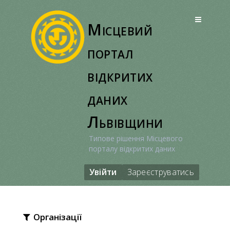
Перейти
до
Місцевий
вмісту
портал
відкритих
даних
Львівщини
Типове рішення Місцевого
порталу відкритих даних
Увійти
Зареєструватись
Організації