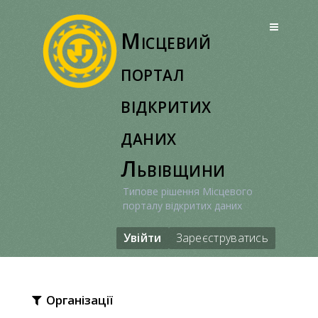
Перейти
до
Місцевий
вмісту
портал
відкритих
даних
Львівщини
Типове рішення Місцевого
порталу відкритих даних
Увійти
Зареєструватись
Організації