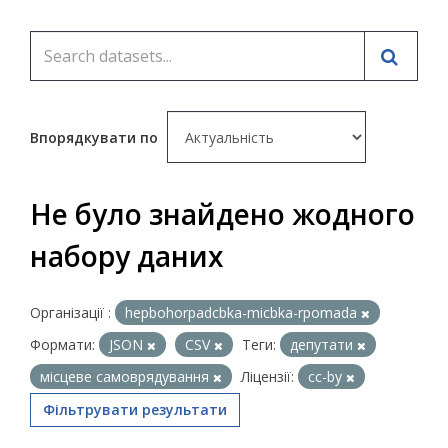
Впорядкувати по
Не було знайдено жодного
набору даних
Організації :
hepbohorpadcbka-micbka-rpomada
Формати:
JSON
CSV
Теги:
депутати
місцеве самоврядування
Ліцензії:
cc-by
Фільтрувати результати