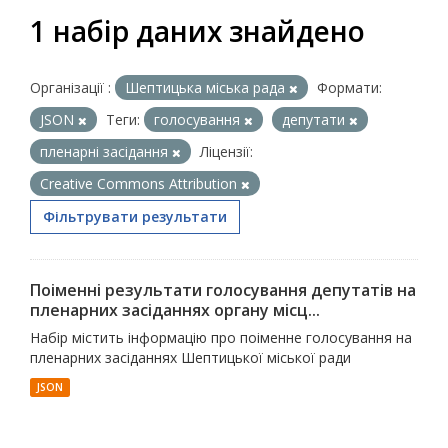
1 набір даних знайдено
Організації :
Шептицька міська рада
Формати:
JSON
Теги:
голосування
депутати
пленарні засідання
Ліцензії:
Creative Commons Attribution
Фільтрувати результати
Поіменні результати голосування депутатів на
пленарних засіданнях органу місц...
Набір містить інформацію про поіменне голосування на
пленарних засіданнях Шептицької міської ради
JSON