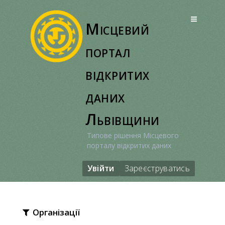
Перейти
до
Місцевий
вмісту
портал
відкритих
даних
Львівщини
Типове рішення Місцевого
порталу відкритих даних
Увійти
Зареєструватись
Організації