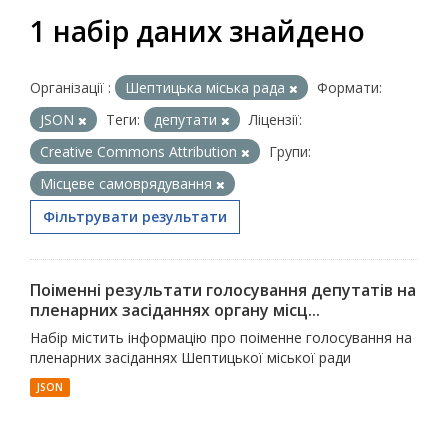
1 набір даних знайдено
Організації :
Шептицька міська рада
Формати:
JSON
Теги:
депутати
Ліцензії:
Creative Commons Attribution
Групи:
Місцеве самоврядування
Фільтрувати результати
Поіменні результати голосування депутатів на
пленарних засіданнях органу місц...
Набір містить інформацію про поіменне голосування на
пленарних засіданнях Шептицької міської ради
JSON