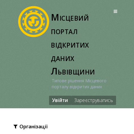
Перейти
до
Місцевий
вмісту
портал
відкритих
даних
Львівщини
Типове рішення Місцевого
порталу відкритих даних
Увійти
Зареєструватись
Організації