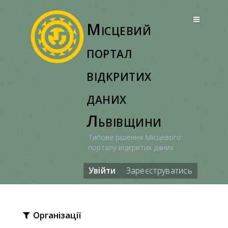
Перейти
до
Місцевий
вмісту
портал
відкритих
даних
Львівщини
Типове рішення Місцевого
порталу відкритих даних
Увійти
Зареєструватись
Організації