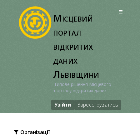
Перейти
до
Місцевий
вмісту
портал
відкритих
даних
Львівщини
Типове рішення Місцевого
порталу відкритих даних
Увійти
Зареєструватись
Організації