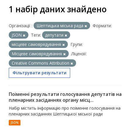
1 набір даних знайдено
Організації :
Шептицька міська рада
Формати:
JSON
Теги:
депутати
місцеве самоврядування
Групи:
Місцеве самоврядування
Ліцензії:
Creative Commons Attribution
Фільтрувати результати
Поіменні результати голосування депутатів на
пленарних засіданнях органу місц...
Набір містить інформацію про поіменне голосування на
пленарних засіданнях Шептицької міської ради
JSON