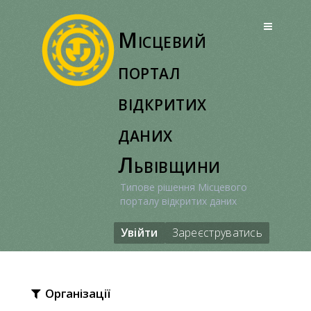
Перейти
до
Місцевий
вмісту
портал
відкритих
даних
Львівщини
Типове рішення Місцевого
порталу відкритих даних
Увійти
Зареєструватись
Організації