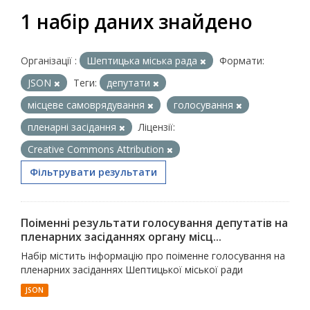
1 набір даних знайдено
Організації :
Шептицька міська рада
Формати:
JSON
Теги:
депутати
місцеве самоврядування
голосування
пленарні засідання
Ліцензії:
Creative Commons Attribution
Фільтрувати результати
Поіменні результати голосування депутатів на
пленарних засіданнях органу місц...
Набір містить інформацію про поіменне голосування на
пленарних засіданнях Шептицької міської ради
JSON