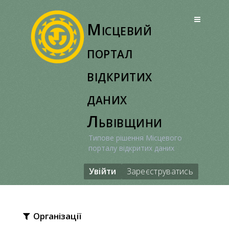
Перейти
до
Місцевий
вмісту
портал
відкритих
даних
Львівщини
Типове рішення Місцевого
порталу відкритих даних
Увійти
Зареєструватись
Організації