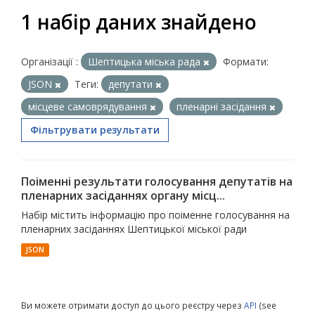
1 набір даних знайдено
Організації :
Шептицька міська рада
Формати:
JSON
Теги:
депутати
місцеве самоврядування
пленарні засідання
Фільтрувати результати
Поіменні результати голосування депутатів на
пленарних засіданнях органу місц...
Набір містить інформацію про поіменне голосування на
пленарних засіданнях Шептицької міської ради
JSON
Ви можете отримати доступ до цього реєстру через
API
(see