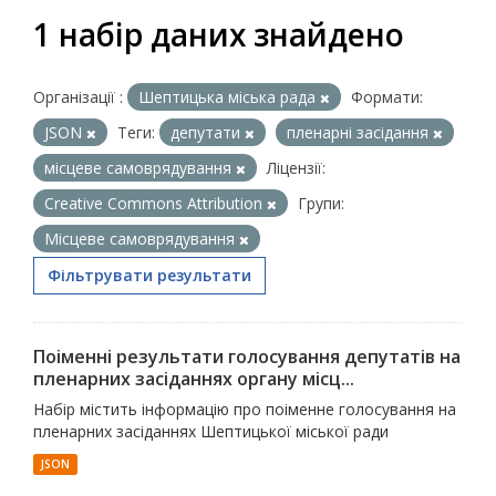
1 набір даних знайдено
Організації :
Шептицька міська рада
Формати:
JSON
Теги:
депутати
пленарні засідання
місцеве самоврядування
Ліцензії:
Creative Commons Attribution
Групи:
Місцеве самоврядування
Фільтрувати результати
Поіменні результати голосування депутатів на
пленарних засіданнях органу місц...
Набір містить інформацію про поіменне голосування на
пленарних засіданнях Шептицької міської ради
JSON