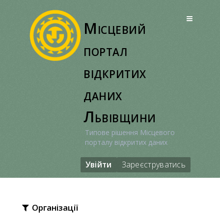
Перейти
до
Місцевий
вмісту
портал
відкритих
даних
Львівщини
Типове рішення Місцевого
порталу відкритих даних
Увійти
Зареєструватись
Організації