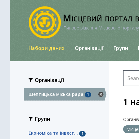
Перейти
до
Місцевий портал 
вмісту
Типове рішення Місцевого порталу
Набори даних
Організації
Групи
Організації
Шептицька міська рада
1
1 н
Групи
Організа
Місце
Економіка та інвест...
1