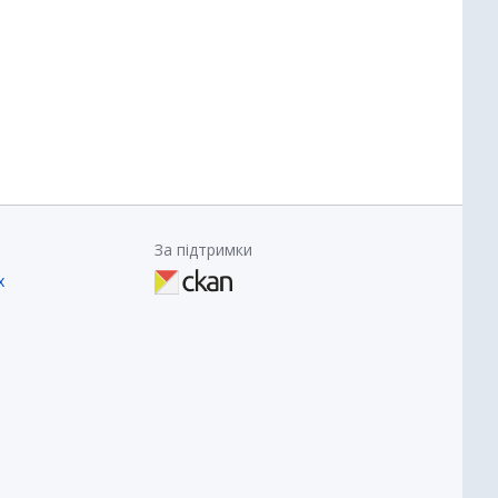
За підтримки
х