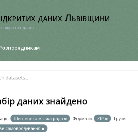
відкритих даних Львівщини
 відкритих даних
Розпорядникам
абір даних знайдено
ції :
Шептицька міська рада
Формати:
ZIP
Групи:
ве самоврядування