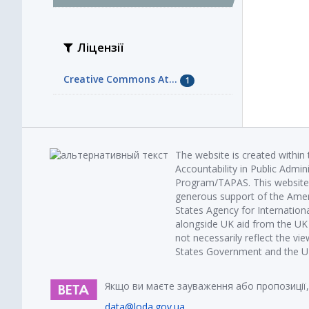
Ліцензії
Creative Commons At...
1
The website is created within
Accountability in Public Admin
Program/TAPAS. This website 
generous support of the Amer
States Agency for Internatio
alongside UK aid from the U
not necessarily reflect the vi
States Government and the UK 
Якщо ви маєте зауваження або пропозиції,
data@loda.gov.ua