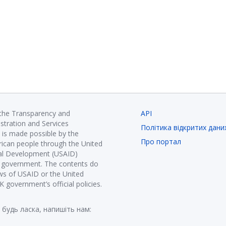
 the Transparency and
API
istration and Services
Політика відкритих дани
is made possible by the
Про портал
ican people through the United
nal Development (USAID)
K government. The contents do
ews of USAID or the United
government’s official policies.
 будь ласка, напишіть нам: