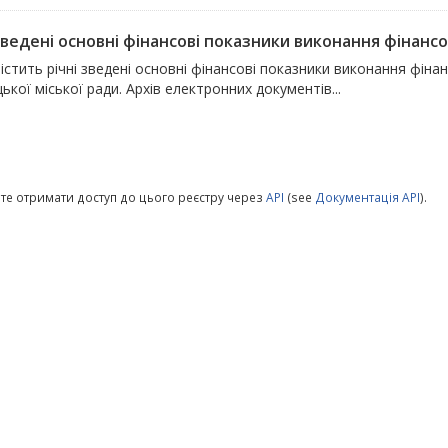
зведені основні фінансові показники виконання фінансов
істить річні зведені основні фінансові показники виконання фін
кої міської ради. Архів електронних документів...
те отримати доступ до цього реєстру через
API
(see
Документація API
).