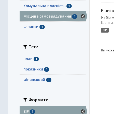
Комунальна власність
1
Річні 
Місцеве самоврядування
1
Набір м
Шептиць
Фінанси
1
ZIP
Теги
Ви може
план
1
показники
1
фінансовий
1
Формати
ZIP
1