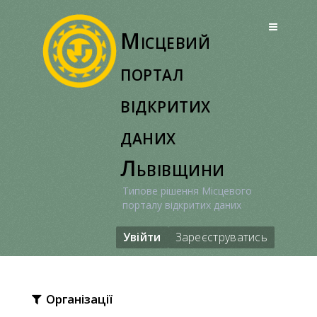
Перейти
до
Місцевий
вмісту
портал
відкритих
даних
Львівщини
Типове рішення Місцевого
порталу відкритих даних
Увійти
Зареєструватись
Організації