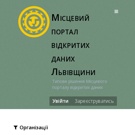
Перейти
до
Місцевий
вмісту
портал
відкритих
даних
Львівщини
Типове рішення Місцевого
порталу відкритих даних
Увійти
Зареєструватись
Організації