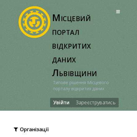
Перейти
до
Місцевий
вмісту
портал
відкритих
даних
Львівщини
Типове рішення Місцевого
порталу відкритих даних
Увійти
Зареєструватись
Організації