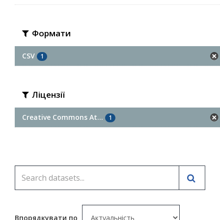
Формати
CSV
1
Ліцензії
Creative Commons At...
1
Впорядкувати по