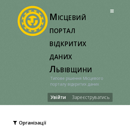
Перейти
до
Місцевий
вмісту
портал
відкритих
даних
Львівщини
Типове рішення Місцевого
порталу відкритих даних
Увійти
Зареєструватись
Організації