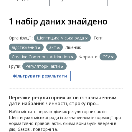
1 набір даних знайдено
Організації :
Шептицька міська рада
Теги:
відстеження
акт
Ліцензії:
Creative Commons Attribution
Формати:
CSV
Групи:
Регуляторні акти
Фільтрувати результати
Переліки регуляторних актів із зазначенням
дати набрання чинності, строку про...
Набір містить перелік діючих регуляторних актів
Шептицької міської ради із зазначенням інформації про
нормативно-правові акти, якими вони були введені в
дію, базові, повторні та...