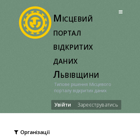
Перейти
до
Місцевий
вмісту
портал
відкритих
даних
Львівщини
Типове рішення Місцевого
порталу відкритих даних
Увійти
Зареєструватись
Організації