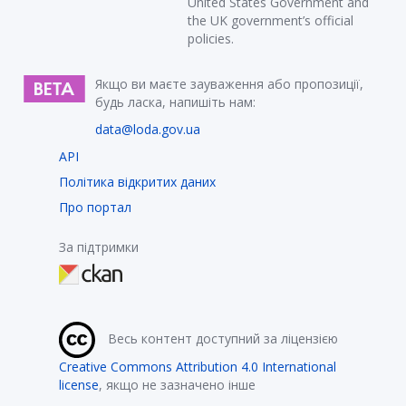
United States Government and
the UK government’s official
policies.
Якщо ви маєте зауваження або пропозиції,
будь ласка, напишіть нам:
data@loda.gov.ua
API
Політика відкритих даних
Про портал
За підтримки
Весь контент доступний за ліцензією
Creative Commons Attribution 4.0 International
license
, якщо не зазначено інше