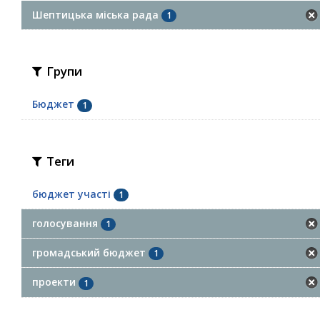
Шептицька міська рада
1
Групи
Бюджет
1
Теги
бюджет участі
1
голосування
1
громадський бюджет
1
проекти
1