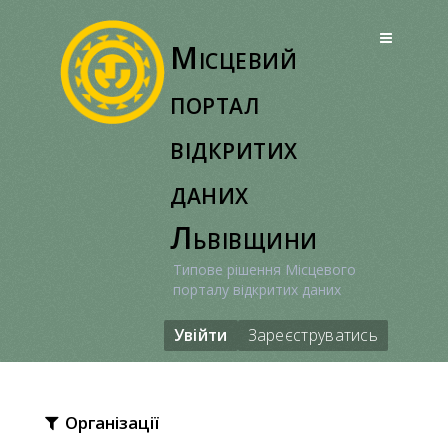
Перейти
до
Місцевий
вмісту
портал
відкритих
даних
Львівщини
Типове рішення Місцевого
порталу відкритих даних
Увійти
Зареєструватись
Організації