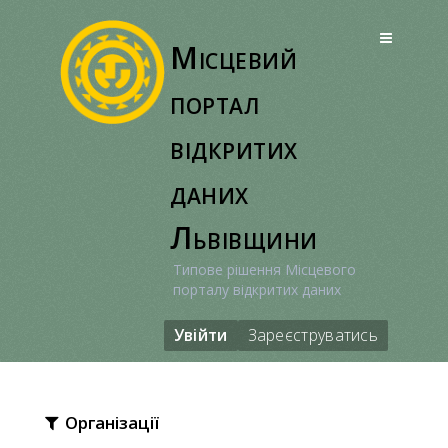
Перейти
до
Місцевий
вмісту
портал
відкритих
даних
Львівщини
Типове рішення Місцевого
порталу відкритих даних
Увійти
Зареєструватись
Організації