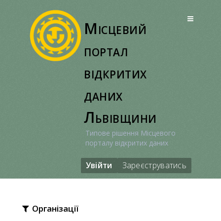
Перейти
до
Місцевий
вмісту
портал
відкритих
даних
Львівщини
Типове рішення Місцевого
порталу відкритих даних
Увійти
Зареєструватись
Організації