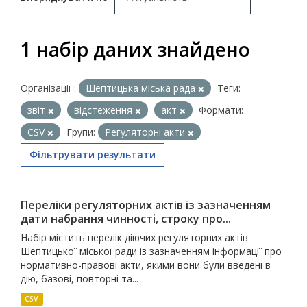
1 набір даних знайдено
Організації :
Шептицька міська рада
Теги:
звіт
відстеження
акт
Формати:
CSV
Групи:
Регуляторні акти
Фільтрувати результати
Переліки регуляторних актів із зазначенням
дати набрання чинності, строку про...
Набір містить перелік діючих регуляторних актів
Шептицької міської ради із зазначенням інформації про
нормативно-правові акти, якими вони були введені в
дію, базові, повторні та...
CSV