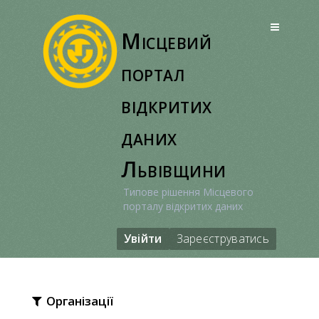
Перейти
до
Місцевий
вмісту
портал
відкритих
даних
Львівщини
Типове рішення Місцевого
порталу відкритих даних
Увійти
Зареєструватись
Організації