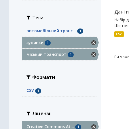
Дані 
Теги
Набір 
Шептиц
автомобільний транс...
1
CSV
зупинки
1
міський транспорт
1
Ви може
Формати
CSV
1
Ліцензії
Creative Commons At...
1