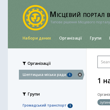
Перейти
до
Місцевий портал 
вмісту
Типове рішення Місцевого порталу
Набори даних
Організації
Групи
Організації
Шептицька міська рада
1
1 н
Групи
Організа
зупин
Громадський транспорт
1