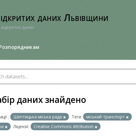
відкритих даних Львівщини
 відкритих даних
Розпорядникам
абір даних знайдено
ції :
Шептицька міська рада
Теги:
міський транспорт
ки
Ліцензії:
Creative Commons Attribution